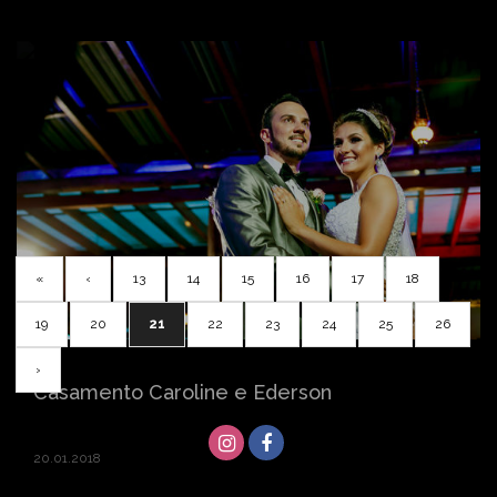
«
‹
13
14
15
16
17
18
19
20
21
22
23
24
25
26
›
Casamento Caroline e Ederson
20.01.2018