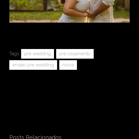
Tags:
pre wedding
pre casamento
ensaio pre wedding
noiva
Posts Relacionados