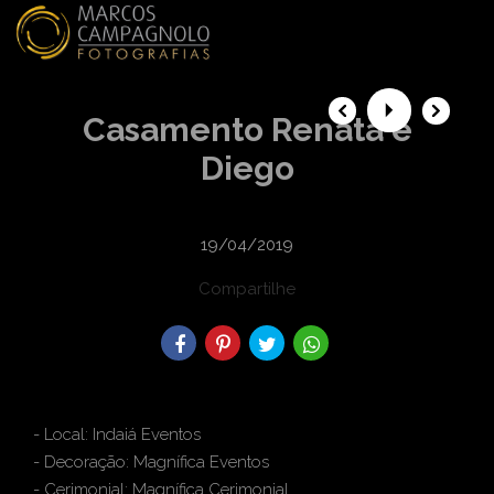
menu
Casamento Renata e
Diego
19/04/2019
Compartilhe
- Local: Indaiá Eventos
- Decoração: Magnífica Eventos
- Cerimonial: Magnífica Cerimonial