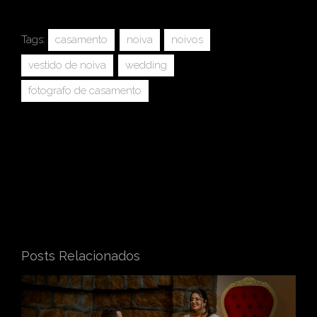
Tags:
casamento
noiva
noivos
vestido de noiva
wedding
fotografo de casamento
Posts Relacionados